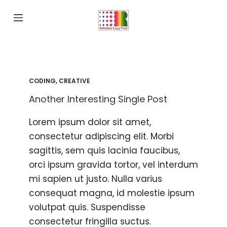
S
k
i
p
t
CODING
,
CREATIVE
o
c
Another Interesting Single Post
o
Lorem ipsum dolor sit amet,
n
consectetur adipiscing elit. Morbi
t
sagittis, sem quis lacinia faucibus,
e
orci ipsum gravida tortor, vel interdum
n
mi sapien ut justo. Nulla varius
t
consequat magna, id molestie ipsum
volutpat quis. Suspendisse
consectetur fringilla suctus.