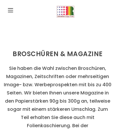
S
k
i
p
t
o
BROSCHÜREN & MAGAZINE
c
o
Sie haben die Wahl zwischen Broschüren,
n
Magazinen, Zeitschriften oder mehrseitigen
t
Image- bzw. Werbeprospekten mit bis zu 400
e
Seiten. Wir bieten Ihnen unsere Magazine in
n
den Papierstärken 90g bis 300g an, teilweise
t
sogar mit einem stärkeren Umschlag. Zum
Teil erhalten Sie diese auch mit
Folienkaschierung. Bei der