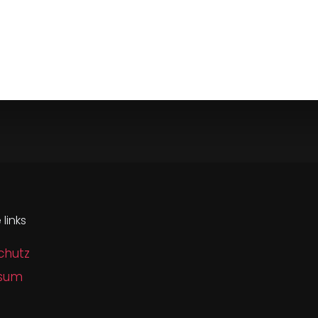
 links
chutz
sum