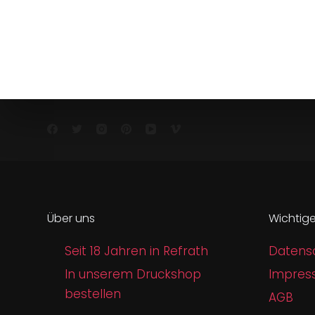
Über uns
Wichtige
Seit 18 Jahren in Refrath
Datens
In unserem Druckshop
Impres
bestellen
AGB